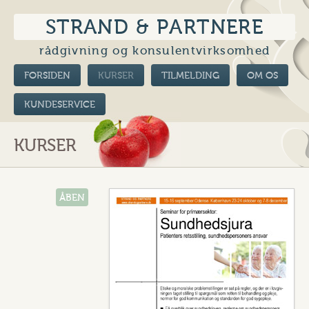
STRAND & PARTNERE
rådgivning og konsulentvirksomhed
FORSIDEN
KURSER
TILMELDING
OM OS
KUNDESERVICE
KURSER
ÅBEN